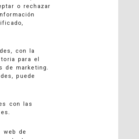
eptar o rechazar
información
ificado,
des, con la
toria para el
es de marketing.
ades, puede
ies con las
ies.
s web de