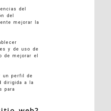
rencias del
ón del
mente mejorar la
ablecer
nes y de uso de
o de mejorar el
 un perfil de
 dirigida a la
s para
sitio web?