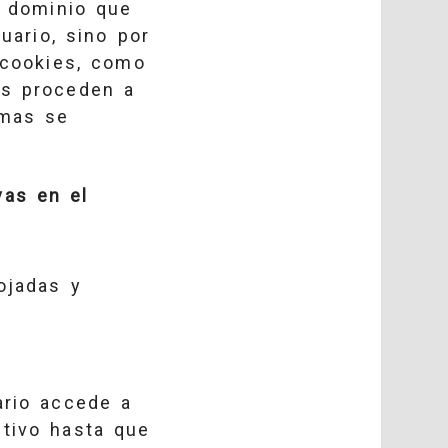
n dominio que
uario, sino por
 cookies, como
es proceden a
smas se
vas en el
ojadas y
ario accede a
tivo hasta que