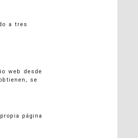
do a tres
tio web desde
obtienen, se
 propia página