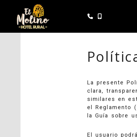
980 563 207
655 992 01
Políti
La presente Pol
clara, transpar
similares en es
el Reglamento 
la Guía sobre u
El usuario podr