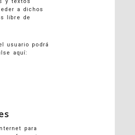
s y textos
cceder a dichos
s libre de
el usuario podrá
lse aquí:
es
nternet para