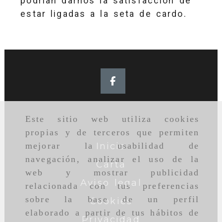
podrían darnos la satisfacción de
estar ligadas a la seta de cardo.
Este sitio web utiliza cookies
propias y de terceros que permiten
Inicio
mejorar la usabilidad de
navegación, analizar el uso de la
Carta
web y mostrar publicidad
Aviso legal
relacionada con tus preferencias
sobre la base de un perfil
Cookies
elaborado a partir de tus hábitos de
Privacidad